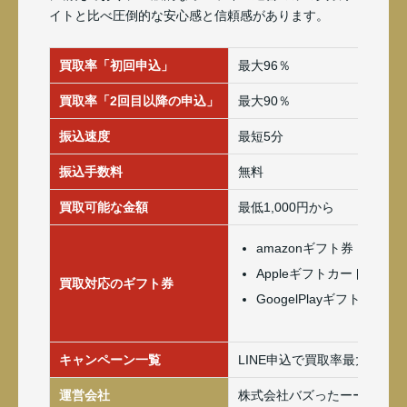
イトと比べ圧倒的な安心感と信頼感があります。
買取率「初回申込」
最大96％
買取率「2回目以降の申込」
最大90％
振込速度
最短5分
振込手数料
無料
買取可能な金額
最低1,000円から
amazonギフト券
Appleギフトカード(iTune
買取対応のギフト券
GoogelPlayギフトカード
キャンペーン一覧
LINE申込で買取率最大2％ア
運営会社
株式会社バズったーーー