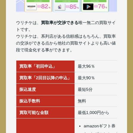
ウリチケは、
買取率が交渉できる
唯一無二の買取サイ
トです。
ウリチケは、系列店がある信頼感はもちろん、買取率
の交渉ができる点から他社の買取サイトよりも高い値
段で現金化する事ができます。
買取率「初回申込」
最大96％
買取率「2回目以降の申込」
最大90％
振込速度
最短5分
振込手数料
無料
買取可能な金額
最低1,000円から
amazonギフト券